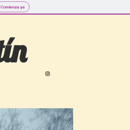
Comienza ya
ín